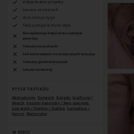
indywidualne projekty
tatuaże na bliznach
duże kompozycje
Twój pomysł w moim stylu
Nie wykonuję kopii oraz cudzych
wzorów.
Tatuaży na palcach
Full kolorowych i realistycznych tatuaży.
Tatuaży geometrycznych
tatuaż na twarzy
STYLE TATUAŻU
Abstrakcyjny
,
Dotwork
,
Gotycki
,
Graficzny /
Sketch
,
Irezumi (Japoński) / Neo-japoński
,
Line work / Fineline / Outline
,
Surrealizm /
Horror
,
Watercolor
W SIECI