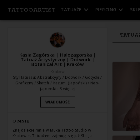
TATTOOARTIST
TATUAŻE
PIERCING
SKL
TATUA
Kasia Zagórska | Halozagorska |
Tatuaż Artystyczny | Dotwork |
Botanical Art | Kraków
Kraków
Styl tatuażu
:
Abstrakcyjny / Dotwork / Gotycki /
Graficzny / Sketch / Irezumi (Japoński) / Neo-
japoński
i 3 więcej
WIADOMOŚĆ
O MNIE
Znajdziecie mnie w Muka Tattoo Studio w
Krakowie. Tatuażem zajmuję się już 9lat, a