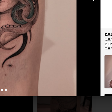
KA
TA
BO
TA