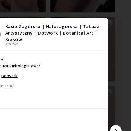
Kasia Zagórska | Halozagorska | Tatuaż
Artystyczny | Dotwork | Botanical Art |
Kraków
Kraków
IS
duza
#
mitologia
#
wąż
:
Dotwork
dni temu