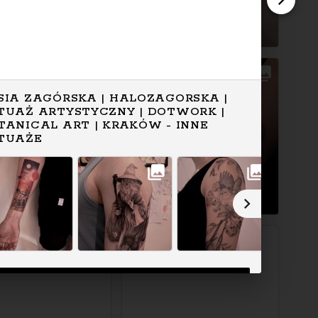
SIA ZAGÓRSKA | HALOZAGORSKA |
TUAŻ ARTYSTYCZNY | DOTWORK |
TANICAL ART | KRAKÓW - INNE
TUAŻE
WYŚWIETL PEŁNY PROFIL