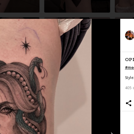
OP
#
me
Style
405 