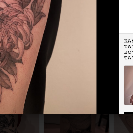
KA
TA
BO
TA