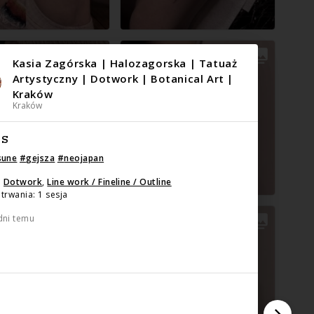
Kasia Zagórska | Halozagorska | Tatuaż
Artystyczny | Dotwork | Botanical Art |
Kraków
Kraków
IS
sune
#
gejsza
#
neojapan
:
Dotwork
,
Line work / Fineline / Outline
trwania: 1 sesja
dni temu