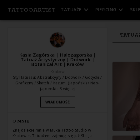
TATTOOARTIST
TATUAŻE
PIERCING
SKL
TATUA
Kasia Zagórska | Halozagorska |
Tatuaż Artystyczny | Dotwork |
Botanical Art | Kraków
Kraków
Styl tatuażu
:
Abstrakcyjny / Dotwork / Gotycki /
Graficzny / Sketch / Irezumi (Japoński) / Neo-
japoński
i 3 więcej
WIADOMOŚĆ
O MNIE
Znajdziecie mnie w Muka Tattoo Studio w
Krakowie. Tatuażem zajmuję się już 9lat, a