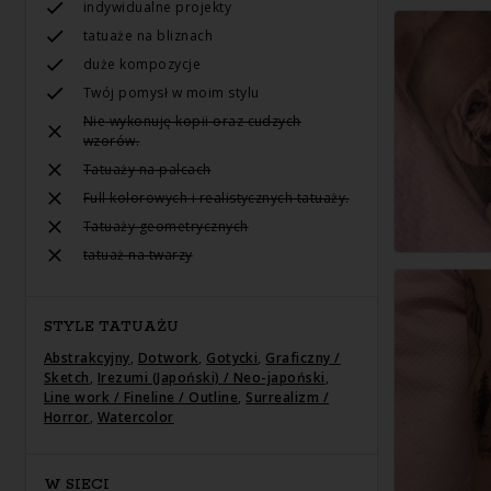
indywidualne projekty
tatuaże na bliznach
duże kompozycje
Twój pomysł w moim stylu
Nie wykonuję kopii oraz cudzych
wzorów.
Tatuaży na palcach
Full kolorowych i realistycznych tatuaży.
Tatuaży geometrycznych
tatuaż na twarzy
STYLE TATUAŻU
Abstrakcyjny
,
Dotwork
,
Gotycki
,
Graficzny /
Sketch
,
Irezumi (Japoński) / Neo-japoński
,
Line work / Fineline / Outline
,
Surrealizm /
Horror
,
Watercolor
W SIECI