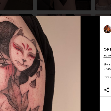
OP
#
kit
Style
Czas 
899 