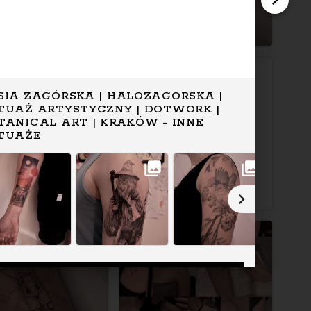
SIA ZAGÓRSKA | HALOZAGORSKA |
TUAŻ ARTYSTYCZNY | DOTWORK |
TANICAL ART | KRAKÓW - INNE
TUAŻE
WYŚWIETL PEŁNY PROFIL