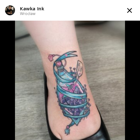
Kawka Ink
TATTOOARTIST
Wrocław
Kawka Ink
Wrocław
Styl tatuażu
:
Dotwork / Line work / Fineline / Outline / Minimalizm /
Realizm / Watercolor
WIADOMOŚĆ
TATUAŻE
WZORY
TATTOO LIFE
INFO