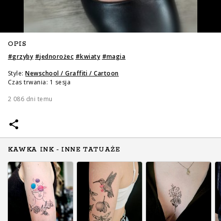
OPIS
#
grzyby
#
jednorożec
#
kwiaty
#
magia
Style:
Newschool / Graffiti / Cartoon
Czas trwania: 1 sesja
2 086 dni temu
KAWKA INK - INNE TATUAŻE