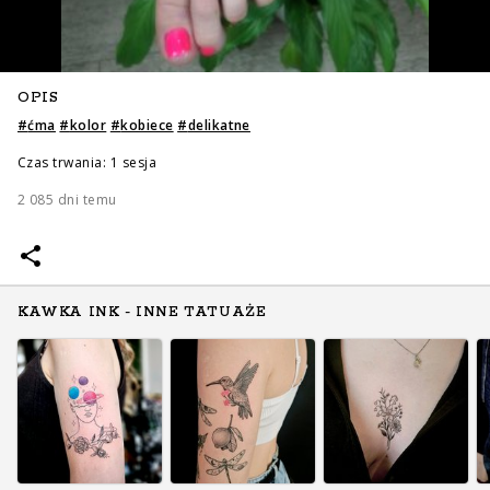
OPIS
#
ćma
#
kolor
#
kobiece
#
delikatne
Czas trwania: 1 sesja
2 085 dni temu
KAWKA INK - INNE TATUAŻE