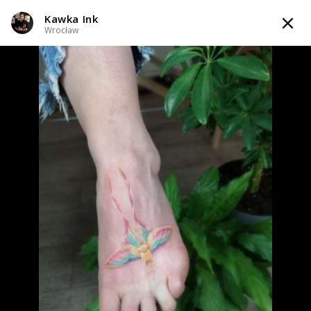
Kawka Ink
TATTOOARTIST
Wrocław
Kawka Ink
Wrocław
Styl tatuażu
:
Dotwork / Line work / Fineline / Outline / Minimalizm /
Realizm / Watercolor
WIADOMOŚĆ
TATUAŻE
WZORY
TATTOO LIFE
INFO