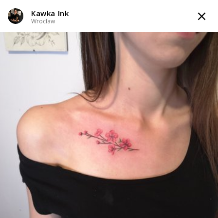
Kawka Ink
TATTOOARTIST
Wrocław
Kawka Ink
Wrocław
Styl tatuażu
:
Dotwork / Line work / Fineline / Outline / Minimalizm /
Realizm / Watercolor
WIADOMOŚĆ
TATUAŻE
WZORY
TATTOO LIFE
INFO