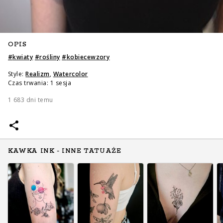
OPIS
#
kwiaty
#
rośliny
#
kobiecewzory
Style:
Realizm
,
Watercolor
Czas trwania: 1 sesja
1 683 dni temu
KAWKA INK - INNE TATUAŻE