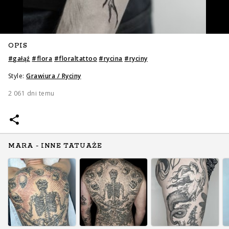
OPIS
#
gałąź
#
flora
#
floraltattoo
#
rycina
#
ryciny
Style:
Grawiura / Ryciny
2 061 dni temu
MARA - INNE TATUAŻE