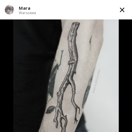
Mara
TATTOOARTIST
Warszawa
Mara
Warszawa
Styl tatuażu
:
Black & Grey / Dotwork / Gotycki / Grawiura / Ryciny /
Line work / Fineline / Outline
WIADOMOŚĆ
TATUAŻE
INFO