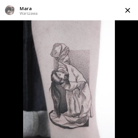
Mara
TATTOOARTIST
Warszawa
Mara
Warszawa
Styl tatuażu
:
Black & Grey / Dotwork / Gotycki / Grawiura / Ryciny /
Line work / Fineline / Outline
WIADOMOŚĆ
TATUAŻE
INFO