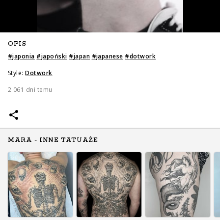
OPIS
#
japonia
#
japoński
#
japan
#
japanese
#
dotwork
Style:
Dotwork
2 061 dni temu
MARA - INNE TATUAŻE