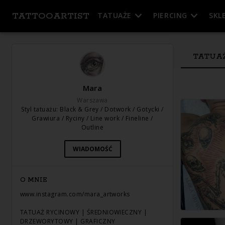
TATTOOARTIST
TATUAŻE
PIERCING
SKL
TATUA
Mara
Warszawa
Styl tatuażu
:
Black & Grey / Dotwork / Gotycki /
Grawiura / Ryciny / Line work / Fineline /
Outline
WIADOMOŚĆ
O MNIE
www.instagram.com/mara_artworks
TATUAŻ RYCINOWY | ŚREDNIOWIECZNY |
DRZEWORYTOWY | GRAFICZNY