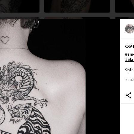
OP
#
sm
#
bl
Style
2 04