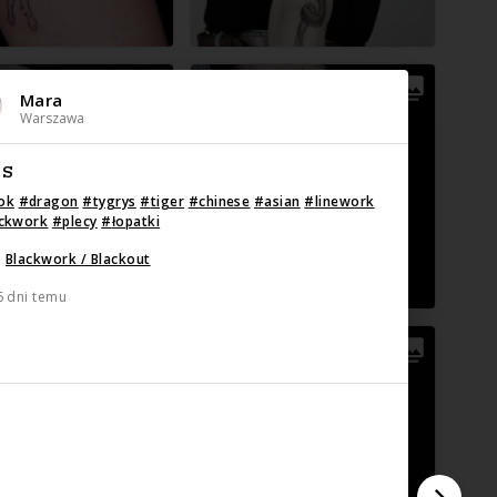
Mara
Warszawa
IS
ok
#
dragon
#
tygrys
#
tiger
#
chinese
#
asian
#
linework
ackwork
#
plecy
#
łopatki
:
Blackwork / Blackout
6 dni temu