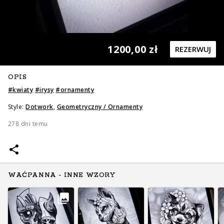
1200,00 zł
REZERWUJ
OPIS
Zapytaj o cenę
Zapytaj o cenę
#
kwiaty
#
irysy
#
ornamenty
Style:
Dotwork
,
Geometryczny / Ornamenty
278 dni temu
WAĆPANNA - INNE WZORY
Zapytaj o cenę
Zapytaj o cenę