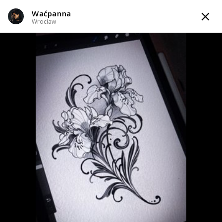
Waćpanna
TATTOOARTIST
Wrocław
Waćpanna
Wrocław
Styl tatuażu
:
Dotwork / Geometryczny / Ornamenty / Graficzny /
Sketch / Neo-tradycyjny
WIADOMOŚĆ
TATUAŻE
WZORY
SKLEP
INFO
Zapytaj o cenę
Zapytaj o cenę