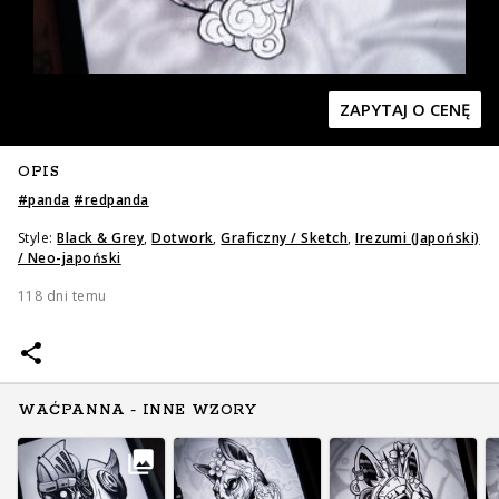
ZAPYTAJ O CENĘ
OPIS
Zapytaj o cenę
Zapytaj o cenę
#
panda
#
redpanda
Style:
Black & Grey
,
Dotwork
,
Graficzny / Sketch
,
Irezumi (Japoński)
/ Neo-japoński
118 dni temu
WAĆPANNA - INNE WZORY
Zapytaj o cenę
Zapytaj o cenę