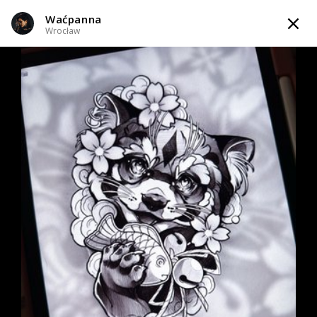
Waćpanna
TATTOOARTIST
Wrocław
Waćpanna
Wrocław
Styl tatuażu
:
Dotwork / Geometryczny / Ornamenty / Graficzny /
Sketch / Neo-tradycyjny
WIADOMOŚĆ
TATUAŻE
WZORY
SKLEP
INFO
Zapytaj o cenę
Zapytaj o cenę