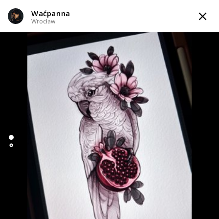
Waćpanna
TATTOOARTIST
Wrocław
Waćpanna
Wrocław
Styl tatuażu
:
Dotwork / Geometryczny / Ornamenty / Graficzny /
Sketch / Neo-tradycyjny
WIADOMOŚĆ
TATUAŻE
WZORY
SKLEP
INFO
Zapytaj o cenę
Zapytaj o cenę