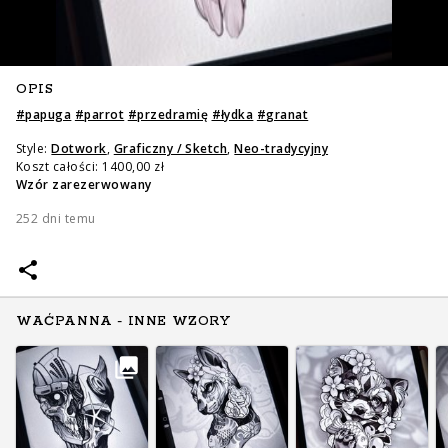
OPIS
#
papuga
#
parrot
#
przedramię
#
łydka
#
granat
Style:
Dotwork
,
Graficzny / Sketch
,
Neo-tradycyjny
Koszt całości: 1400,00 zł
Zapytaj o cenę
Zapytaj o cenę
Wzór zarezerwowany
252 dni temu
WAĆPANNA - INNE WZORY
Zapytaj o cenę
Zapytaj o cenę