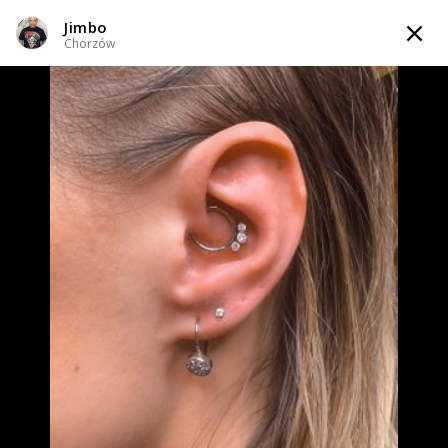
Jimbo
TATTOOARTIST
Chorzów
Jimbo
Chorzów
WIADOMOŚĆ
PRZEKŁUCIA
KOMPOZYCJE
INFO