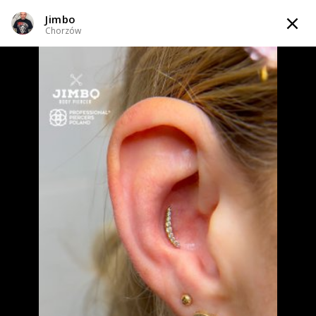
Jimbo
TATTOOARTIST
Chorzów
Jimbo
Chorzów
WIADOMOŚĆ
PRZEKŁUCIA
KOMPOZYCJE
INFO