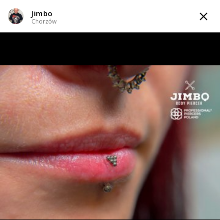
Jimbo
TATTOOARTIST
Chorzów
Jimbo
Chorzów
WIADOMOŚĆ
PRZEKŁUCIA
KOMPOZYCJE
INFO