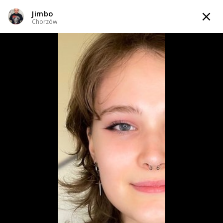
Jimbo
TATTOOARTIST
Chorzów
Jimbo
Chorzów
WIADOMOŚĆ
PRZEKŁUCIA
KOMPOZYCJE
INFO