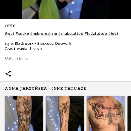
OPIS
#
wąż
#
snake
#
mikrorealizm
#
snaketattoo
#
lodztattoo
#
łódź
Style:
Blackwork / Blackout
,
Dotwork
Czas trwania: 1 sesja
836 dni temu
ANNA JARZYŃSKA - INNE TATUAŻE