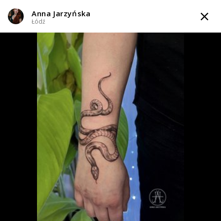
Anna Jarzyńska
TATTOOARTIST
Łódź
Anna Jarzyńska
Łódź
Styl tatuażu
:
Blackwork / Blackout / Celtycki / Dotwork / Gotycki /
Graficzny / Sketch
i 3 więcej
WIADOMOŚĆ
TATUAŻE
WZORY
INFO