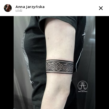
Anna Jarzyńska
TATTOOARTIST
Łódź
Anna Jarzyńska
Łódź
Styl tatuażu
:
Blackwork / Blackout / Celtycki / Dotwork / Gotycki /
Graficzny / Sketch
i 3 więcej
WIADOMOŚĆ
TATUAŻE
WZORY
INFO