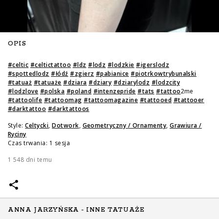
OPIS
#
celtic
#
celtictattoo
#
ldz
#
lodz
#
lodzkie
#
igerslodz
#
spottedlodz
#
łódź
#
zgierz
#
pabianice
#
piotrkowtrybunalski
#
tatuaż
#
tatuaże
#
dziara
#
dziary
#
dziarylodz
#
lodzcity
#
lodzlove
#
polska
#
poland
#
intenzepride
#
tats
#
tattoo
2me
#
tattoolife
#
tattoomag
#
tattoomagazine
#
tattooed
#
tattooer
#
darktattoo
#
darktattoos
Style:
Celtycki
,
Dotwork
,
Geometryczny / Ornamenty
,
Grawiura /
Ryciny
Czas trwania: 1 sesja
1 548 dni temu
ANNA JARZYŃSKA - INNE TATUAŻE