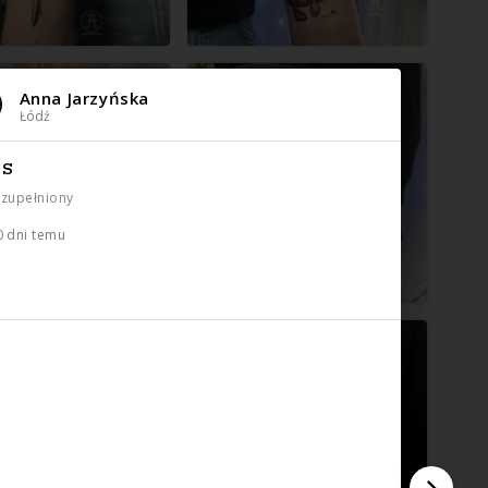
Anna Jarzyńska
Łódź
IS
uzupełniony
0 dni temu