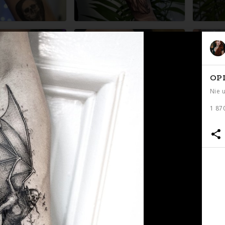
OP
Nie 
1 87