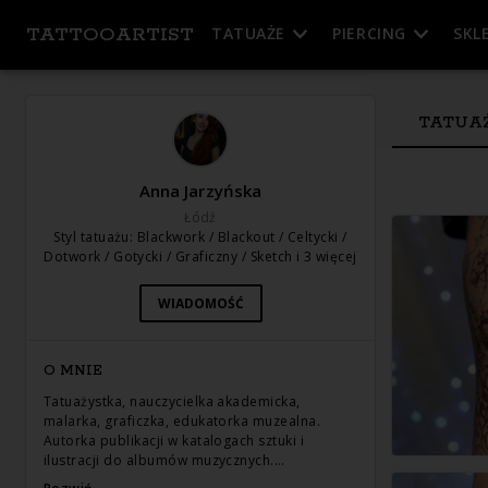
TATTOOARTIST
TATUAŻE
PIERCING
SKL
TATUA
Anna Jarzyńska
Łódź
Styl tatuażu
:
Blackwork / Blackout / Celtycki /
Dotwork / Gotycki / Graficzny / Sketch
i 3 więcej
WIADOMOŚĆ
O MNIE
Tatuażystka, nauczycielka akademicka,
malarka, graficzka, edukatorka muzealna.
Autorka publikacji w katalogach sztuki i
ilustracji do albumów muzycznych.…