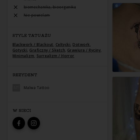
biomechanika, bioorganika
Nie powielam
STYLE TATUAŻU
Blackwork / Blackout
,
Celtycki
,
Dotwork
,
Gotycki
,
Graficzny / Sketch
,
Grawiura / Ryciny
,
Minimalizm
,
Surrealizm / Horror
REZYDENT
MT
Malwa Tattoo
W SIECI