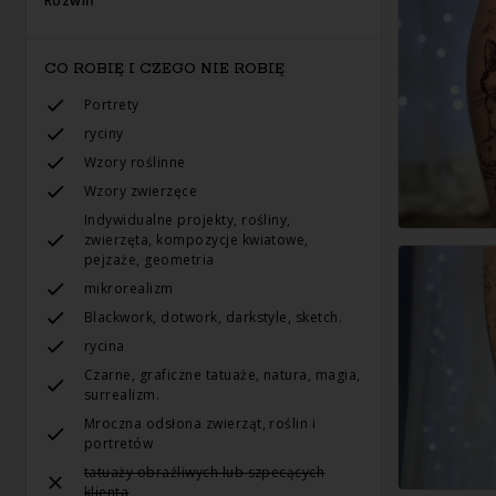
Rozwiń
CO ROBIĘ I CZEGO NIE ROBIĘ
Portrety
ryciny
Wzory roślinne
Wzory zwierzęce
Indywidualne projekty, rośliny,
zwierzęta, kompozycje kwiatowe,
pejzaże, geometria
mikrorealizm
Blackwork, dotwork, darkstyle, sketch.
rycina
Czarne, graficzne tatuaże, natura, magia,
surrealizm.
Mroczna odsłona zwierząt, roślin i
portretów
tatuaży obraźliwych lub szpecących
klienta