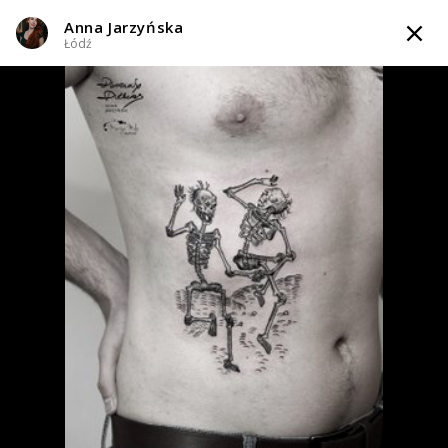
Anna Jarzyńska
TATTOOARTIST
Łódź
Anna Jarzyńska
Łódź
Styl tatuażu
:
Blackwork / Blackout / Celtycki / Dotwork / Gotycki /
Graficzny / Sketch
i 3 więcej
WIADOMOŚĆ
TATUAŻE
WZORY
INFO