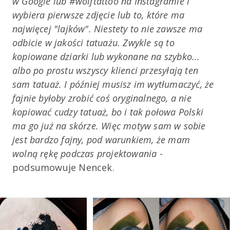
w Google lub #wolftattoo na Instagramie i
wybiera pierwsze zdjęcie lub to, które ma
najwięcej "lajków". Niestety to nie zawsze ma
odbicie w jakości tatuażu. Zwykle są to
kopiowane dziarki lub wykonane na szybko...
albo po prostu wszyscy klienci przesyłają ten
sam tatuaż. I później musisz im wytłumaczyć, że
fajnie byłoby zrobić coś oryginalnego, a nie
kopiować cudzy tatuaż, bo i tak połowa Polski
ma go już na skórze. Więc motyw sam w sobie
jest bardzo fajny, pod warunkiem, że mam
wolną rękę podczas projektowania
-
podsumowuje Nencek.