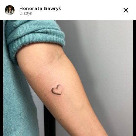
Honorata Gawryś
TATTOOARTIST
Olsztyn
Honorata Gawryś
Olsztyn
Styl tatuażu
:
Black & Grey / Dotwork / Geometryczny / Ornamenty /
Graficzny / Sketch / Kaligrafia / Lettering / Line work / Fineline /
Outline
WIADOMOŚĆ
TATUAŻE
WZORY
TATTOO LIFE
INFO