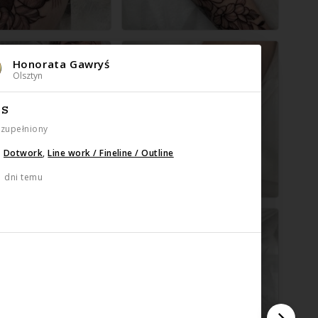
Honorata Gawryś
Olsztyn
IS
uzupełniony
:
Dotwork
,
Line work / Fineline / Outline
1 dni temu