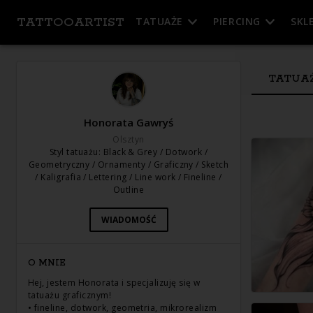
TATTOOARTIST
TATUAŻE
PIERCING
SKL
TATUA
Honorata Gawryś
Olsztyn
Styl tatuażu
:
Black & Grey / Dotwork /
Geometryczny / Ornamenty / Graficzny / Sketch
/ Kaligrafia / Lettering / Line work / Fineline /
Outline
WIADOMOŚĆ
O MNIE
Hej, jestem Honorata i specjalizuję się w
tatuażu graficznym!
• fineline, dotwork, geometria, mikrorealizm