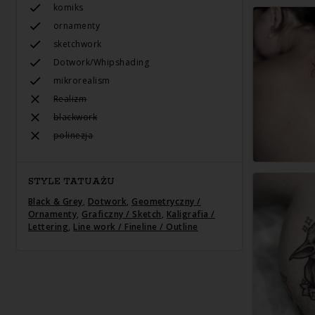
komiks
ornamenty
sketchwork
Dotwork/Whipshading
mikrorealism
Realizm
blackwork
polinezja
STYLE TATUAŻU
Black & Grey
,
Dotwork
,
Geometryczny /
Ornamenty
,
Graficzny / Sketch
,
Kaligrafia /
Lettering
,
Line work / Fineline / Outline