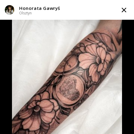
Honorata Gawryś
TATTOOARTIST
Olsztyn
Honorata Gawryś
Olsztyn
Styl tatuażu
:
Black & Grey / Dotwork / Geometryczny / Ornamenty /
Graficzny / Sketch / Kaligrafia / Lettering / Line work / Fineline /
Outline
WIADOMOŚĆ
TATUAŻE
WZORY
TATTOO LIFE
INFO