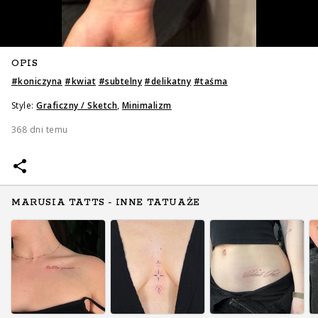
OPIS
#
koniczyna
#
kwiat
#
subtelny
#
delikatny
#
taśma
Style:
Graficzny / Sketch
,
Minimalizm
368 dni temu
MARUSIA TATTS - INNE TATUAŻE