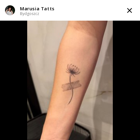
Marusia Tatts
TATTOOARTIST
Bydgoszcz
Marusia Tatts
Bydgoszcz
Styl tatuażu
:
Black & Grey / Dotwork / Graficzny / Sketch / Kaligrafia /
Lettering / Line work / Fineline / Outline / Minimalizm
WIADOMOŚĆ
TATUAŻE
WZORY
TATTOO LIFE
INFO