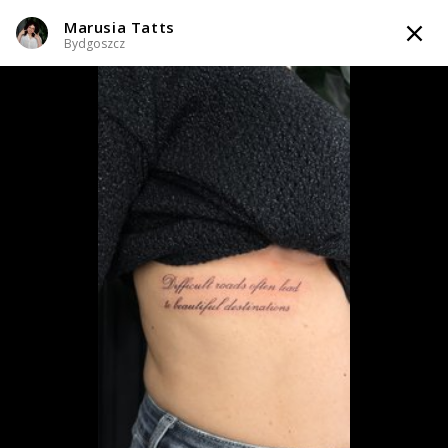
Marusia Tatts
TATTOOARTIST
Bydgoszcz
Marusia Tatts
Bydgoszcz
Styl tatuażu
:
Black & Grey / Dotwork / Graficzny / Sketch / Kaligrafia /
Lettering / Line work / Fineline / Outline / Minimalizm
WIADOMOŚĆ
TATUAŻE
WZORY
TATTOO LIFE
INFO