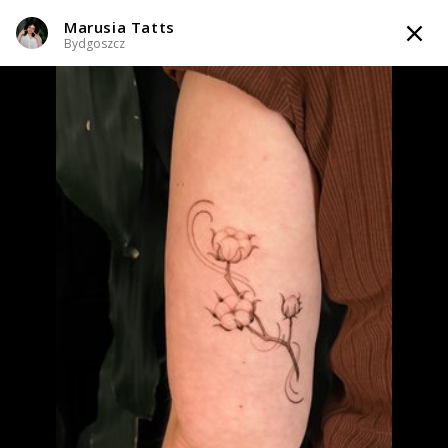
Marusia Tatts
TATTOOARTIST
Bydgoszcz
Marusia Tatts
Bydgoszcz
Styl tatuażu
:
Black & Grey / Dotwork / Graficzny / Sketch / Kaligrafia /
Lettering / Line work / Fineline / Outline / Minimalizm
WIADOMOŚĆ
TATUAŻE
WZORY
TATTOO LIFE
INFO