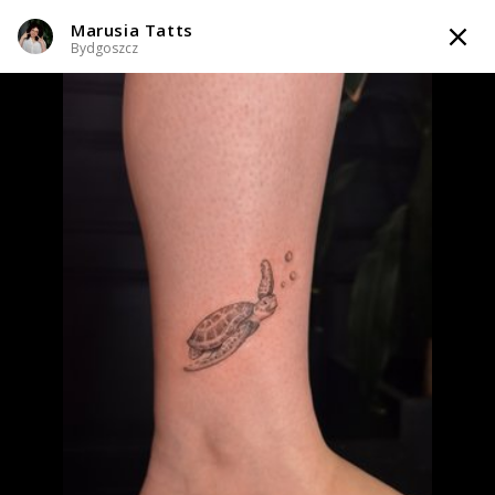
Marusia Tatts
TATTOOARTIST
Bydgoszcz
Marusia Tatts
Bydgoszcz
Styl tatuażu
:
Black & Grey / Dotwork / Graficzny / Sketch / Kaligrafia /
Lettering / Line work / Fineline / Outline / Minimalizm
WIADOMOŚĆ
TATUAŻE
WZORY
TATTOO LIFE
INFO