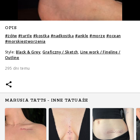
OPIS
#
żółw
#
turtle
#
kostka
#
nadkostką
#
ankle
#
morze
#
ocean
#
morskiestworzenia
Style:
Black & Grey
,
Graficzny / Sketch
,
Line work / Fineline /
Outline
295 dni temu
MARUSIA TATTS - INNE TATUAŻE