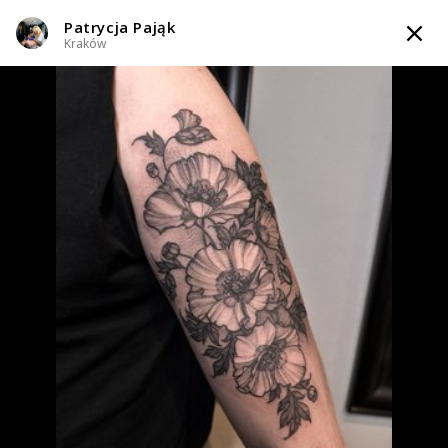
Patrycja Pająk
TATTOOARTIST
Kraków
Patrycja Pająk
Kraków
Styl tatuażu
:
Dotwork / Geometryczny / Ornamenty / Graficzny /
Sketch / Line work / Fineline / Outline / Minimalizm / Realizm
WIADOMOŚĆ
TATUAŻE
WZORY
TATTOO LIFE
INFO