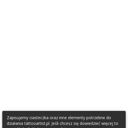
DLA FANÓW TATUAŻU I PIERCINGU
Znajdź tatuatora
Znajdź piercera
Załóż konto fana
TATTOOARTIST
Współpracujemy / Partnerzy
Napisali o nas
Regulamin
Polityka Prywatności
Oświadczenie RODO
KONTAKT & SOCIAL MEDIA
E-mail do TattooArtist
Zapisujemy ciasteczka oraz inne elementy potrzebne do
Facebook
działania tattooartist.pl. Jeśli chcesz się dowiedzieć więcej to
Instagram