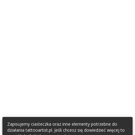
DLA FANÓW TATUAŻU I PIERCINGU
Znajdź tatuatora
Znajdź piercera
Załóż konto fana
TATTOOARTIST
Współpracujemy / Partnerzy
Napisali o nas
Regulamin
Polityka Prywatności
Oświadczenie RODO
KONTAKT & SOCIAL MEDIA
E-mail do TattooArtist
Zapisujemy ciasteczka oraz inne elementy potrzebne do
Facebook
działania tattooartist.pl. Jeśli chcesz się dowiedzieć więcej to
Instagram