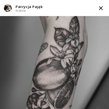
Patrycja Pająk
TATTOOARTIST
Kraków
Patrycja Pająk
Kraków
Styl tatuażu
:
Dotwork / Geometryczny / Ornamenty / Graficzny /
Sketch / Line work / Fineline / Outline / Minimalizm / Realizm
WIADOMOŚĆ
TATUAŻE
WZORY
TATTOO LIFE
INFO