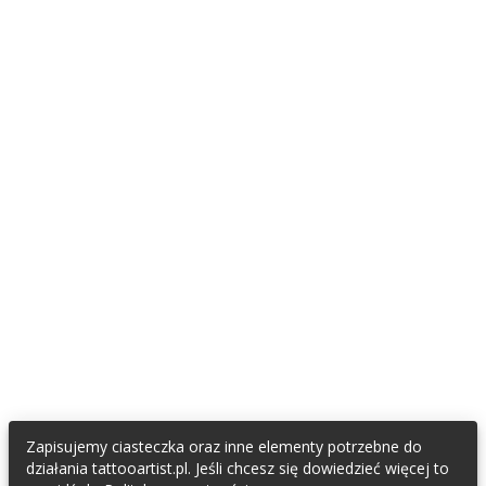
DLA FANÓW TATUAŻU I PIERCINGU
Znajdź tatuatora
Znajdź piercera
Załóż konto fana
TATTOOARTIST
Współpracujemy / Partnerzy
Napisali o nas
Regulamin
Polityka Prywatności
Oświadczenie RODO
KONTAKT & SOCIAL MEDIA
E-mail do TattooArtist
Zapisujemy ciasteczka oraz inne elementy potrzebne do
Facebook
działania tattooartist.pl. Jeśli chcesz się dowiedzieć więcej to
Instagram