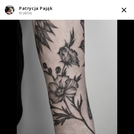
Patrycja Pająk
TATTOOARTIST
Kraków
Patrycja Pająk
Kraków
Styl tatuażu
:
Dotwork / Geometryczny / Ornamenty / Graficzny /
Sketch / Line work / Fineline / Outline / Minimalizm / Realizm
WIADOMOŚĆ
TATUAŻE
WZORY
TATTOO LIFE
INFO