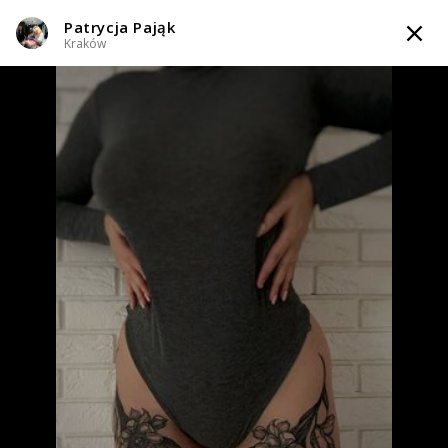
Patrycja Pająk
TATTOOARTIST
Kraków
Patrycja Pająk
Kraków
Styl tatuażu
:
Dotwork / Geometryczny / Ornamenty / Graficzny /
Sketch / Line work / Fineline / Outline / Minimalizm / Realizm
WIADOMOŚĆ
TATUAŻE
WZORY
TATTOO LIFE
INFO