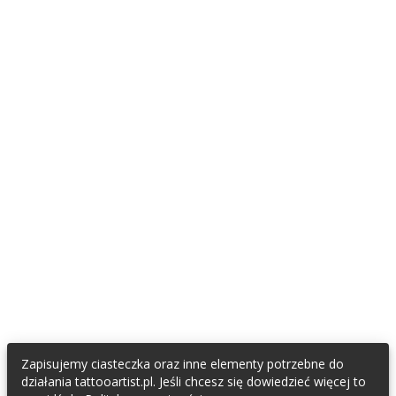
DLA FANÓW TATUAŻU I PIERCINGU
Znajdź tatuatora
Znajdź piercera
Załóż konto fana
TATTOOARTIST
Współpracujemy / Partnerzy
Napisali o nas
Regulamin
Polityka Prywatności
Oświadczenie RODO
KONTAKT & SOCIAL MEDIA
E-mail do TattooArtist
Zapisujemy ciasteczka oraz inne elementy potrzebne do
Facebook
działania tattooartist.pl. Jeśli chcesz się dowiedzieć więcej to
Instagram