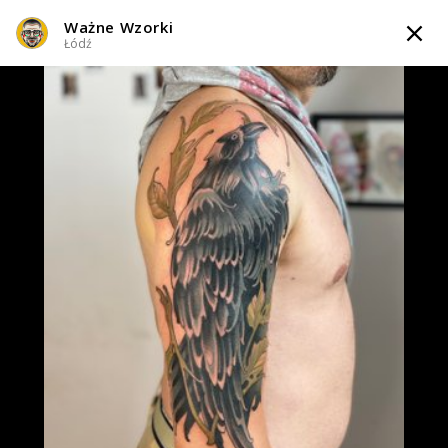
Ważne Wzorki
TATTOOARTIST
Łódź
Ważne Wzorki
Łódź
Styl tatuażu
:
Neo-tradycyjny / Traditional / Oldschool
WIADOMOŚĆ
TATUAŻE
WZORY
TATTOO LIFE
INFO