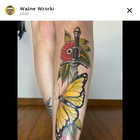
Ważne Wzorki
TATTOOARTIST
Łódź
Ważne Wzorki
Łódź
Styl tatuażu
:
Neo-tradycyjny / Traditional / Oldschool
WIADOMOŚĆ
TATUAŻE
WZORY
TATTOO LIFE
INFO