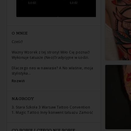
Łódź
Łódź
Łódź
O MNIE
Cześć!
Ważny Wzorek z tej strony! Miło Cię poznać!
Wykonuje tatuaże (Neo)Tradycyjne w Łodzi.
Dlaczego neo w nawiasie? A No właśnie, moja
stylistyka…
Rozwiń
NAGRODY
3. Stara Szkoła 3 Warsaw Tattoo Convention
1. Magic Tattoo Inny konwent tatuażu Zamość
CO ROBIĘ I CZEGO NIE ROBIĘ