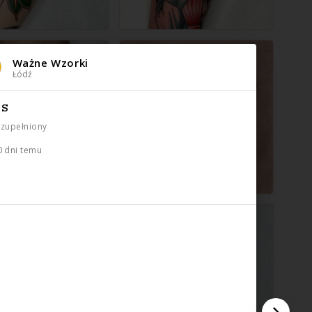
Ważne Wzorki
Łódź
IS
uzupełniony
0 dni temu