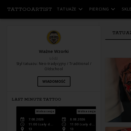
TATTOOARTIST
TATUAŻE
PIERCING
SKL
TATUA
Ważne Wzorki
Łódź
Styl tatuażu
:
Neo-tradycyjny / Traditional /
Oldschool
WIADOMOŚĆ
LAST MINUTE TATTOO
Wolna sesja
Wolna sesja
Wolna s
7.08.2026
8.08.2026
11.08.2026
11:00
(cały dzień)
11:00
(cały dzień)
11:00
(cały dzi
13
13
13