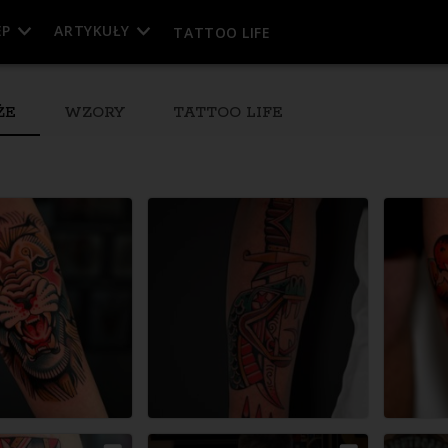
EP
ARTYKUŁY
TATTOO LIFE
ŻE
WZORY
TATTOO LIFE
esja
Wolna sesja
Wolna sesja
Wolna sesja
12.08.2026
14.08.2026
15.08.2026
eń)
11:00
(cały dzień)
11:00
(cały dzień)
11:00
(cały dzień)
13
13
13