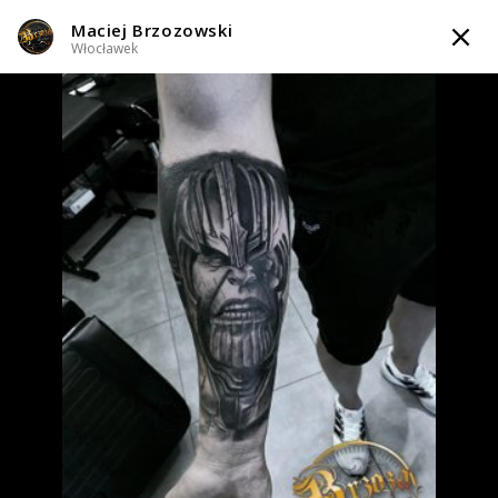
Maciej Brzozowski
TATTOOARTIST
Włocławek
Maciej Brzozowski
Włocławek
Styl tatuażu
:
Black & Grey / Realizm / Surrealizm / Horror
WIADOMOŚĆ
TATUAŻE
WZORY
INFO