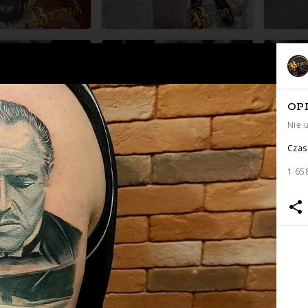
OP
Nie 
Czas 
1 65