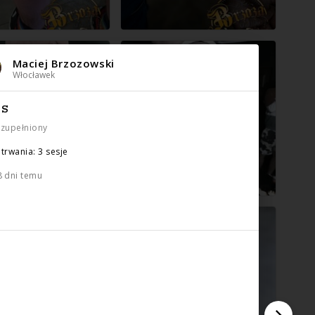
Maciej Brzozowski
Włocławek
IS
uzupełniony
trwania: 3 sesje
8 dni temu