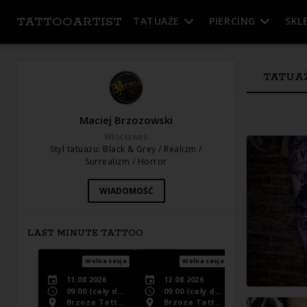
TATTOOARTIST
TATUAŻE
PIERCING
SKL
TATUA
Maciej Brzozowski
Włocławek
Styl tatuażu
:
Black & Grey / Realizm /
Surrealizm / Horror
WIADOMOŚĆ
LAST MINUTE TATTOO
Wolna sesja
Wolna sesja
11.08.2026
12.08.2026
09:00
(cały dzień)
09:00
(cały dzień)
Brzoza Tattoo
Brzoza Tattoo