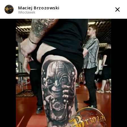
Maciej Brzozowski
TATTOOARTIST
Włocławek
Maciej Brzozowski
Włocławek
Styl tatuażu
:
Black & Grey / Realizm / Surrealizm / Horror
WIADOMOŚĆ
TATUAŻE
WZORY
INFO