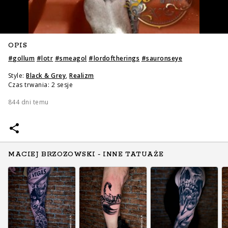
OPIS
#
gollum
#
lotr
#
smeagol
#
lordoftherings
#
sauronseye
Style:
Black & Grey
,
Realizm
Czas trwania: 2 sesje
844 dni temu
MACIEJ BRZOZOWSKI - INNE TATUAŻE