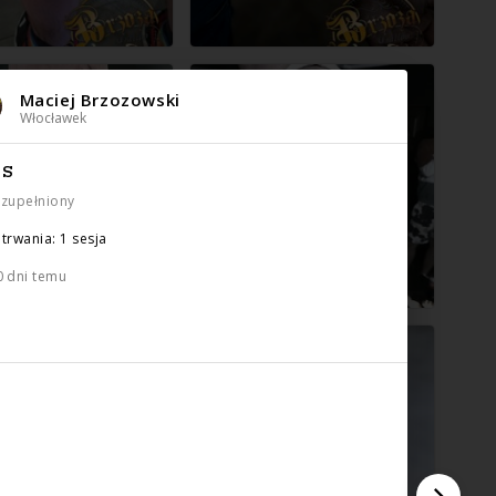
Maciej Brzozowski
Włocławek
IS
uzupełniony
trwania: 1 sesja
0 dni temu