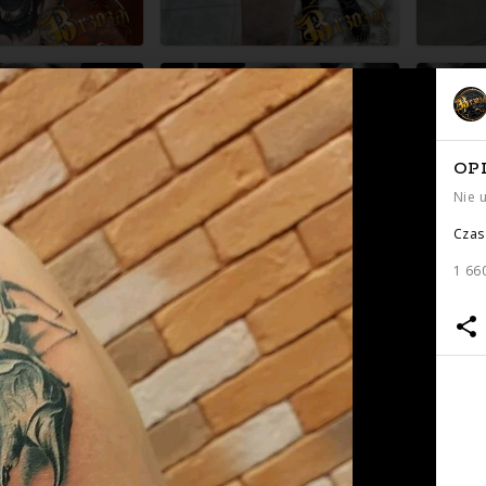
OP
Nie 
Czas 
1 66