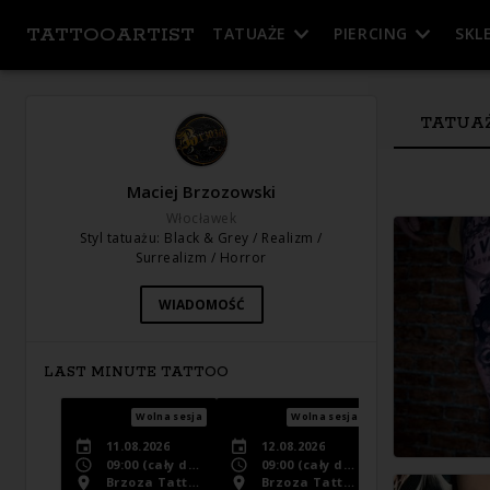
TATTOOARTIST
TATUAŻE
PIERCING
SKL
TATUA
Maciej Brzozowski
Włocławek
Styl tatuażu
:
Black & Grey / Realizm /
Surrealizm / Horror
WIADOMOŚĆ
LAST MINUTE TATTOO
Wolna sesja
Wolna sesja
11.08.2026
12.08.2026
09:00
(cały dzień)
09:00
(cały dzień)
Brzoza Tattoo
Brzoza Tattoo