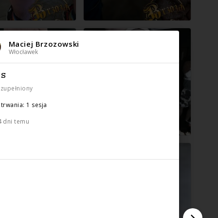
Maciej Brzozowski
Włocławek
IS
uzupełniony
trwania: 1 sesja
4 dni temu