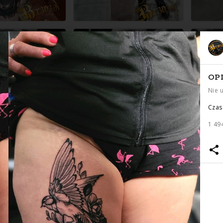
OP
Nie 
Czas 
1 49