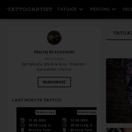
TATTOOARTIST
TATUAŻE
PIERCING
SKL
TATUA
Maciej Brzozowski
Włocławek
Styl tatuażu
:
Black & Grey / Realizm /
Surrealizm / Horror
WIADOMOŚĆ
LAST MINUTE TATTOO
Wolna sesja
Wolna sesja
11.08.2026
12.08.2026
09:00
(cały dzień)
09:00
(cały dzień)
Brzoza Tattoo
Brzoza Tattoo