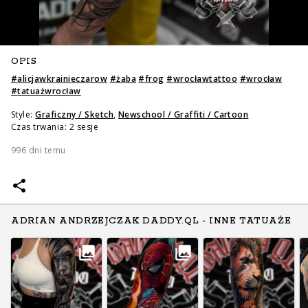
OPIS
#
alicjawkrainieczarow
#
żaba
#
frog
#
wrocławtattoo
#
wrocław
#
tatuażwrocław
Style:
Graficzny / Sketch
,
Newschool / Graffiti / Cartoon
Czas trwania: 2 sesje
996 dni temu
ADRIAN ANDRZEJCZAK DADDY.QL - INNE TATUAŻE