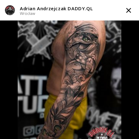
Adrian Andrzejczak DADDY.QL
TATTOOARTIST
Wrocław
Adrian Andrzejczak DADDY.QL
Wrocław
Styl tatuażu
:
Abstrakcyjny / Black & Grey / Graficzny / Sketch /
Minimalizm / Newschool / Graffiti / Cartoon
i 3 więcej
WIADOMOŚĆ
TATUAŻE
TATTOO LIFE
INFO