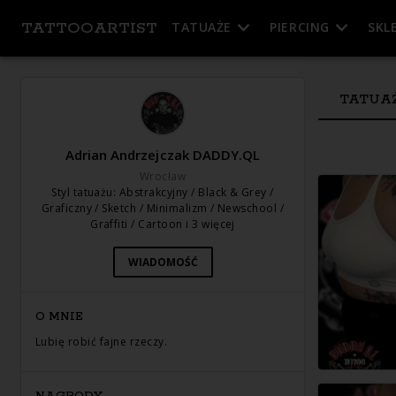
TATTOOARTIST
TATUAŻE
PIERCING
SKL
TATUA
Adrian Andrzejczak DADDY.QL
Wrocław
Styl tatuażu
:
Abstrakcyjny / Black & Grey /
Graficzny / Sketch / Minimalizm / Newschool /
Graffiti / Cartoon
i 3 więcej
WIADOMOŚĆ
O MNIE
Lubię robić fajne rzeczy.