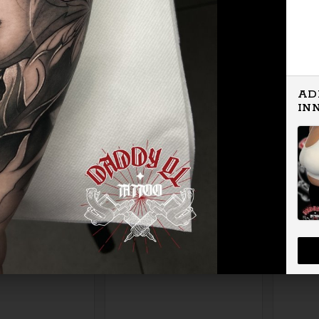
AD
IN