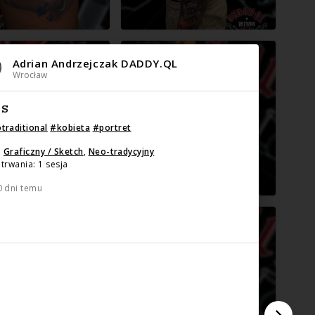
Adrian Andrzejczak DADDY.QL
Wrocław
IS
traditional
#
kobieta
#
portret
:
Graficzny / Sketch
,
Neo-tradycyjny
trwania: 1 sesja
0 dni temu