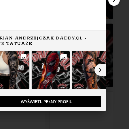
RIAN ANDRZEJCZAK DADDY.QL -
NE TATUAŻE
WYŚWIETL PEŁNY PROFIL