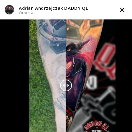
Adrian Andrzejczak DADDY.QL
TATTOOARTIST
Wrocław
Adrian Andrzejczak DADDY.QL
Wrocław
Styl tatuażu
:
Abstrakcyjny / Black & Grey / Graficzny / Sketch /
Minimalizm / Newschool / Graffiti / Cartoon
i 3 więcej
WIADOMOŚĆ
TATUAŻE
TATTOO LIFE
INFO