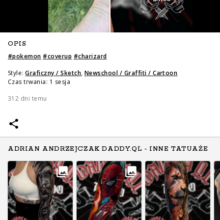
OPIS
#
pokemon
#
coverup
#
charizard
Style:
Graficzny / Sketch
,
Newschool / Graffiti / Cartoon
Czas trwania: 1 sesja
312 dni temu
ADRIAN ANDRZEJCZAK DADDY.QL - INNE TATUAŻE