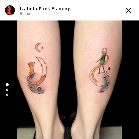
Izabela P.ink.Flaming
TATTOOARTIST
Bieruń
Izabela P.ink.Flaming
Bieruń
Styl tatuażu
:
Abstrakcyjny / Black & Grey / Dotwork / Geometryczny /
Ornamenty / Graficzny / Sketch
i 5 więcej
WIADOMOŚĆ
TATUAŻE
WZORY
TATTOO LIFE
INFO