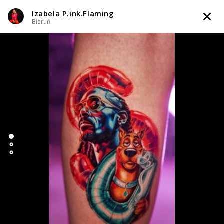
Izabela P.ink.Flaming
TATTOOARTIST
Bieruń
Izabela P.ink.Flaming
Bieruń
Styl tatuażu
:
Abstrakcyjny / Black & Grey / Dotwork / Geometryczny /
Ornamenty / Graficzny / Sketch
i 5 więcej
WIADOMOŚĆ
TATUAŻE
WZORY
TATTOO LIFE
INFO