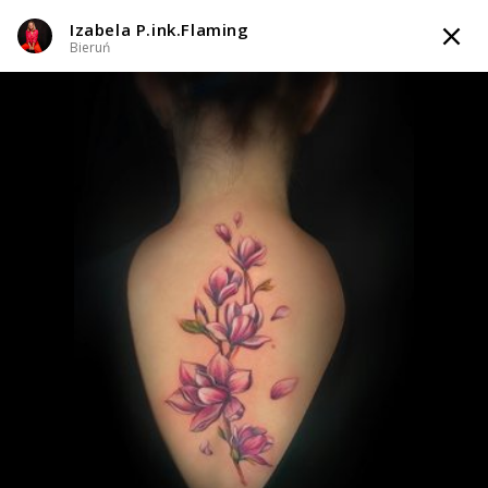
Izabela P.ink.Flaming
TATTOOARTIST
Bieruń
Izabela P.ink.Flaming
Bieruń
Styl tatuażu
:
Abstrakcyjny / Black & Grey / Dotwork / Geometryczny /
Ornamenty / Graficzny / Sketch
i 5 więcej
WIADOMOŚĆ
TATUAŻE
WZORY
TATTOO LIFE
INFO