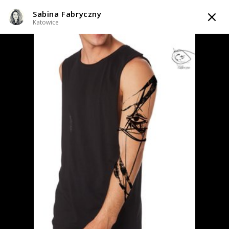
Sabina Fabryczny
TATTOOARTIST
Katowice
Sabina Fabryczny
Katowice
Styl tatuażu
:
Abstrakcyjny / Graficzny / Sketch / Line work / Fineline /
Outline / Minimalizm
WIADOMOŚĆ
TATUAŻE
WZORY
TATTOO LIFE
SKLEP
Zapytaj o cenę
Zapytaj o cenę