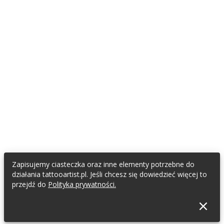
400,00 zł
400,00 zł
Zapisujemy ciasteczka oraz inne elementy potrzebne do
Zapytaj o cenę
400,00 zł
działania tattooartist.pl. Jeśli chcesz się dowiedzieć więcej to
przejdź do
Polityka prywatności.