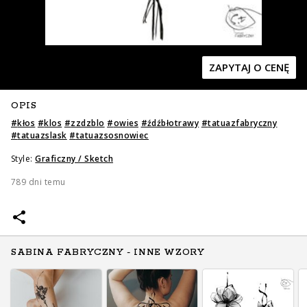
ZAPYTAJ O CENĘ
OPIS
Zapytaj o cenę
Zapytaj o cenę
#
kłos
#
klos
#
zzdzblo
#
owies
#
źdźbłotrawy
#
tatuazfabryczny
#
tatuazslask
#
tatuazsosnowiec
Style:
Graficzny / Sketch
789 dni temu
SABINA FABRYCZNY - INNE WZORY
Zapytaj o cenę
Zapytaj o cenę