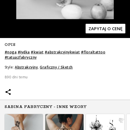
ZAPYTAJ O CENĘ
OPIS
Zapytaj o cenę
Zapytaj o cenę
#
noga
#
łydka
#
kwiat
#
abstrakcyjnykwiat
#
floraltattoo
#
tatuazfabryczny
Style:
Abstrakcyjny
,
Graficzny / Sketch
890 dni temu
SABINA FABRYCZNY - INNE WZORY
Zapytaj o cenę
Zapytaj o cenę