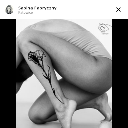
Sabina Fabryczny
TATTOOARTIST
Katowice
Sabina Fabryczny
Katowice
Styl tatuażu
:
Abstrakcyjny / Graficzny / Sketch / Line work / Fineline /
Outline / Minimalizm
WIADOMOŚĆ
TATUAŻE
WZORY
TATTOO LIFE
SKLEP
Zapytaj o cenę
Zapytaj o cenę