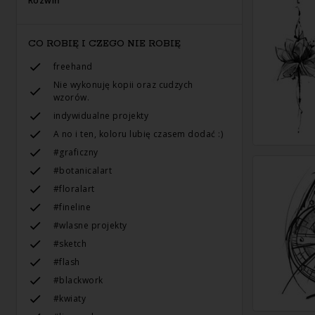
Rozwiń
CO ROBIĘ I CZEGO NIE ROBIĘ
freehand
Nie wykonuję kopii oraz cudzych
wzorów.
indywidualne projekty
A no i ten, koloru lubię czasem dodać :)
#graficzny
#botanicalart
#floralart
#fineline
#wlasne projekty
#sketch
#flash
#blackwork
#kwiaty