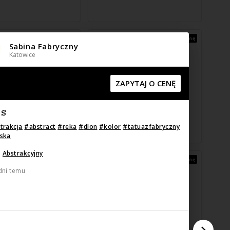
Zapytaj o cenę
Zapytaj o cenę
Sabina Fabryczny
Katowice
ZAPYTAJ O CENĘ
IS
trakcja
#
abstract
#
reka
#
dlon
#
kolor
#
tatuazfabryczny
eska
:
Abstrakcyjny
Zapytaj o cenę
Zapytaj o cenę
dni temu