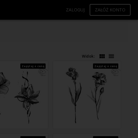
ZALOGUJ
ZAŁÓŻ KONTO
Widok:
Zapytaj o cenę
Zapytaj o cenę