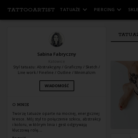
TATTOOARTIST
TATUAŻE
PIERCING
SKL
TATUA
Sabina Fabryczny
Katowice
Styl tatuażu
:
Abstrakcyjny / Graficzny / Sketch /
Line work / Fineline / Outline / Minimalizm
WIADOMOŚĆ
O MNIE
Tworzę tatuaże oparte na mocnej, energicznej
kresce. Mój styl to połączenie szkicu, abstrakcji
i koloru, w którym linia i gest odgrywają
kluczową rolę.…