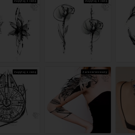
Zapytaj o cenę
Zapytaj o cenę
Zapytaj o cenę
Zarezerwowany