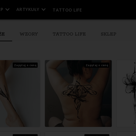
EP
ARTYKUŁY
TATTOO LIFE
ŻE
WZORY
TATTOO LIFE
SKLEP
Zapytaj o cenę
Zapytaj o cenę