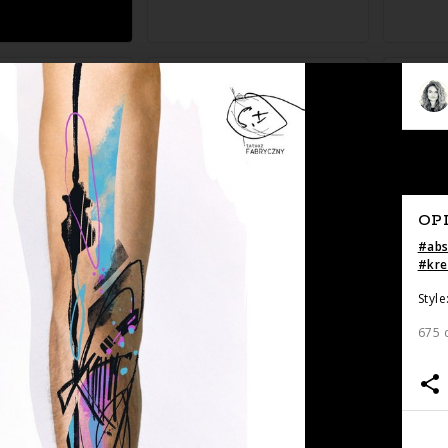
Zapytaj o cenę
Zapytaj o cenę
OP
#
abs
#
kr
Style
Zapytaj o cenę
Zapytaj o cenę
675 