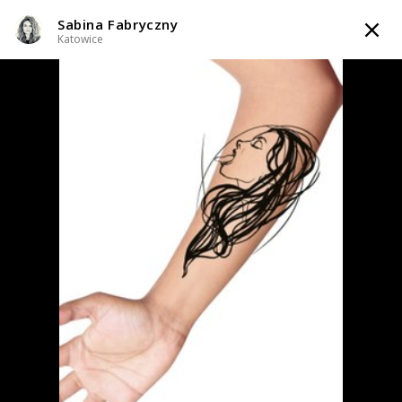
Sabina Fabryczny
TATTOOARTIST
Katowice
Sabina Fabryczny
Katowice
Styl tatuażu
:
Abstrakcyjny / Graficzny / Sketch / Line work / Fineline /
Outline / Minimalizm
WIADOMOŚĆ
TATUAŻE
WZORY
TATTOO LIFE
SKLEP
Zapytaj o cenę
Zapytaj o cenę