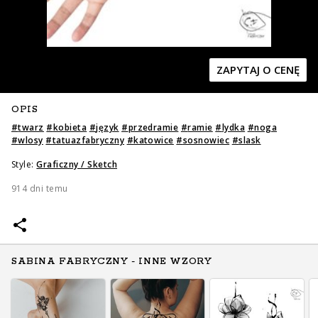
ZAPYTAJ O CENĘ
OPIS
Zapytaj o cenę
Zapytaj o cenę
#
twarz
#
kobieta
#
język
#
przedramie
#
ramie
#
lydka
#
noga
#
wlosy
#
tatuazfabryczny
#
katowice
#
sosnowiec
#
slask
Style:
Graficzny / Sketch
914 dni temu
SABINA FABRYCZNY - INNE WZORY
Zapytaj o cenę
Zapytaj o cenę